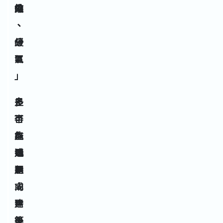
維
煞
向
、
、
緩
分
氣
區
」
」
是
多
多
否
半
可
能
無
在
選
法
購
朝
選
屋
向
，
或
需
建
後
築