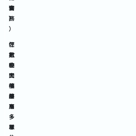
務
實
）
務
）
住
坪
坪
宅
數
數
空
小
較
間
、
大
條
樓
、
件
層
樓
高
層
、
多
單
樣