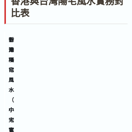
香港與台灣陽宅風水實務對
比表
對
香
台
比
港
灣
項
陽
陽
目
宅
宅
風
風
水
水
（
（
小
中
宅
大
實
宅