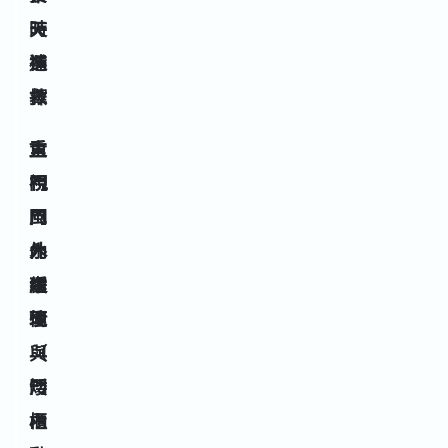
天
時
補
選
救
擇
大
重
重
門
視
視
風
門
門
水
內
外
處
緩
環
理
衝
境
（
與
矮
門
櫃
內