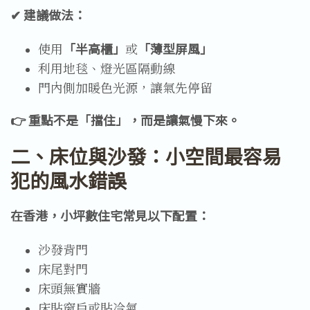
✔ 建議做法：
使用
「半高櫃」
或
「薄型屏風」
利用地毯、燈光區隔動線
門內側加暖色光源，讓氣先停留
👉 重點不是「擋住」，而是讓氣慢下來。
二、床位與沙發：小空間最容易
犯的風水錯誤
在香港，小坪數住宅常見以下配置：
沙發背門
床尾對門
床頭無實牆
床貼窗戶或貼冷氣