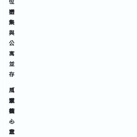
位
、
密
透
集
天
與
公
寓
並
存
風
「
「
水
減
聚
核
衝
氣
心
、
、
思
止
定