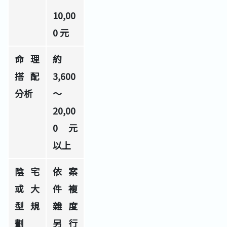
10,00
0 元
命理
約 
搭配
3,600
分析
～
20,00
0 元
以上
陰宅
依案
或大
件複
型規
雜度
劃
另行