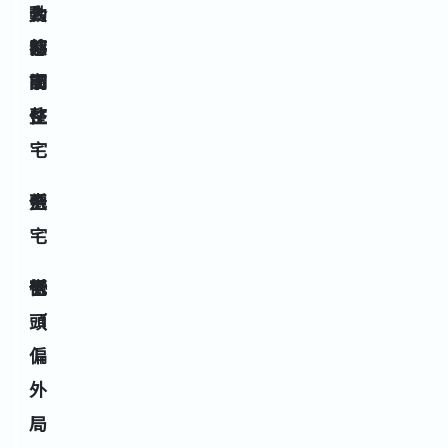
入
動
合
時
態
都
間
調
市
整
住
宅
八
否
低
中
宅
巒
否
低
低
頭
（
偏
外
局