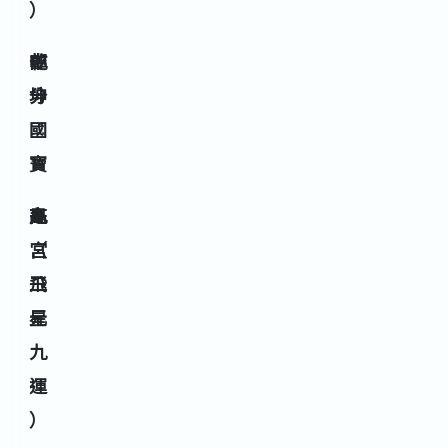
）
乾
部
中
中
坤
分
國
寶
九
是
高
高
宮
（
飛
三
星
元
九
運
）