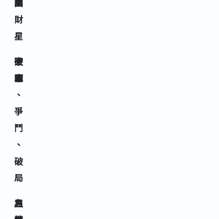
白
曲
業
財
星
七
破
突
赤
軍
圍
、
爭
鬥
、
破
局
八
左
男