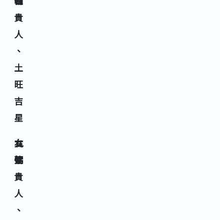
白
輔
性
貴
人
、
土
旺
吉
星
九
右
女
紫
弼
性
貴
人
、