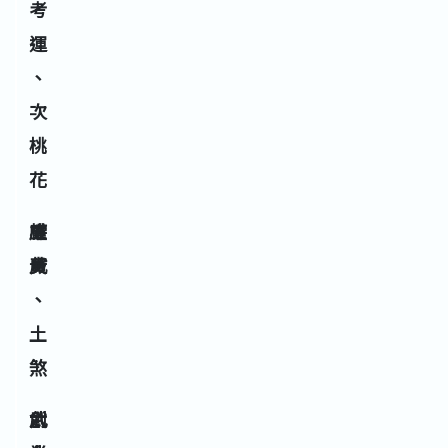
考
運
、
次
桃
花
五
廉
權
黃
貞
威
、
土
煞
六
武
創