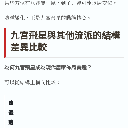
某些方位在八運屬旺氣，到了九運可能退居次位。
這種變化，正是九宮飛星的動態核心。
九宮飛星與其他流派的結構
差異比較
為何九宮飛星成為現代居家佈局首選？
可以從結構上橫向比較：
流
是
是
是
派
否
否
否
納
可
適