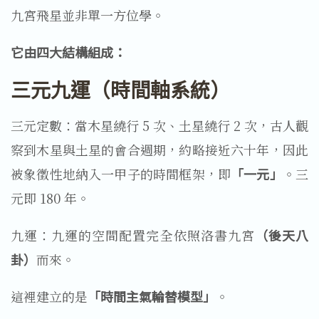
九宮飛星並非單一方位學。
它由四大結構組成：
三元九運（時間軸系統）
三元定數：當木星繞行 5 次、土星繞行 2 次，古人觀
察到木星與土星的會合週期，約略接近六十年，因此
被象徵性地納入一甲子的時間框架，即
「一元」
。三
元即 180 年。
九運：九運的空間配置完全依照洛書九宮
（後天八
卦）
而來。
這裡建立的是
「時間主氣輪替模型」
。