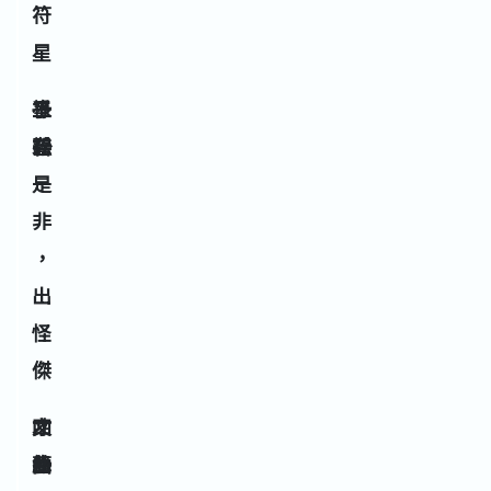
符
星
三
祿
爭
碧
存
訟
是
非
，
出
怪
傑
四
文
才
綠
曲
藝