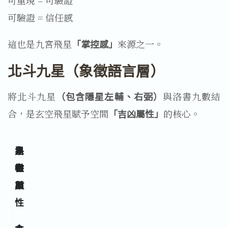
可驗證 = 信任感
這也是九宮飛星
「掌控感」
來源之一。
北斗九星（象徵語言層）
將北斗九星
（包含隱星左輔、右弼）
與洛書九數結
合，是玄空飛星賦予空間
「吉凶屬性」
的核心。
洛
星
象
書
名
徵
數
屬
性