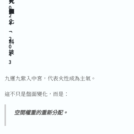
九
九
火
0
運
紫
顯
2
化
4
–
、
2
科
0
技
4
3
九運九紫入中宮，代表火性成為主氣。
這不只是盤面變化，而是：
空間權重的重新分配。