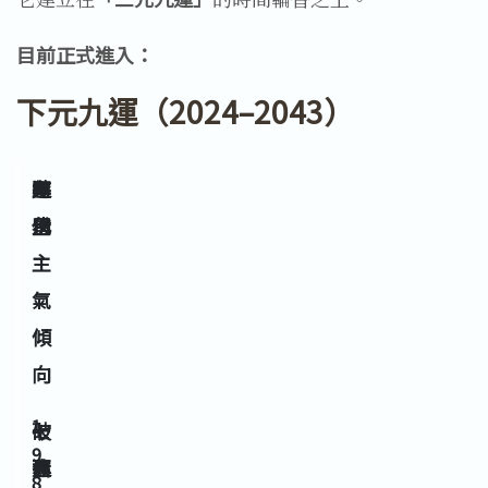
目前正式進入：
下元九運（2024–2043）
運
年
主
時
別
份
星
代
主
氣
傾
向
1
七
七
破
9
運
赤
舊
8