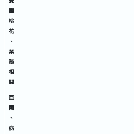
一
貪
人
白
狼
際
桃
花
、
業
務
相
關
二
巨
口
黑
門
才
、
病