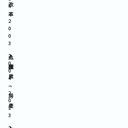
改
4
–
革
2
0
0
3
2
八
八
土
0
運
白
積
0
累
4
–
、
2
房
0
產
2
3
2