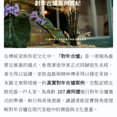
在傳統家族祭祀文化中，
「對年合爐」
是一項極為重
要且慎重的儀式，象徵著逝世者正式回歸祖先系統，
香火得以延續，家族血脈與精神傳承得以穩定承接。
本篇文章將透過一則
真實對年合爐案例
，完整記錄五
股地區一戶人家，為高齡
107 歲阿嬤
進行對年合爐儀
式的準備、執行與背後意義，讓讀者能從實務角度理
解對年合爐在現代家庭中的價值與文化重量。