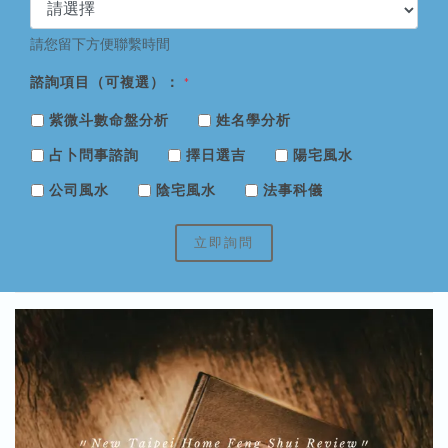
請您留下方便聯繫時間
諮詢項目（可複選）：
*
紫微斗數命盤分析
姓名學分析
占卜問事諮詢
擇日選吉
陽宅風水
公司風水
陰宅風水
法事科儀
立即詢問
瀏覽數：7126
風水堪輿案例分享｜家具商場佈局調整與專業鑑定說明