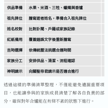
供品準備
水果、米酒、三牲、蠟燭與香爐
祖先牌位
謄寫逝者姓名，準備合入祖先牌位
姓名校對
比對訃聞、戶籍或家族記錄
紅紙備用
覆蓋錯誤文字後重新謄寫
吉時選擇
依傳統曆法挑選合適時間
家族分工
安排供品、清潔、流程確認
神明請示
向關聖帝君請示是否適合進行
透過這樣的準備清單整理，不僅能避免遺漏重要項
目，也能讓參與的家族成員清楚了解各自負責的部
分，確保對年合爐能在有條不紊的狀態下進行。