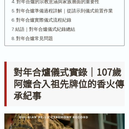
對年合爐的宗教意涵與家族層面的重要性
對年合爐準備過程詳解｜從請示到儀式前置作業
對年合爐實際儀式流程紀錄
結語｜對年合爐儀式紀錄總結
對年合爐常見問題
對年合爐儀式實錄｜107歲
阿嬤合入祖先牌位的香火傳
承紀事