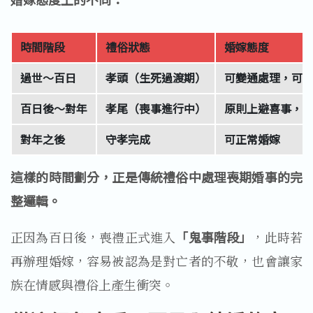
時間階段
禮俗狀態
婚嫁態度
過世～百日
孝頭（生死過渡期）
可變通處理，可
百日後～對年
孝尾（喪事進行中）
原則上避喜事，
對年之後
守孝完成
可正常婚嫁
這樣的時間劃分，正是傳統禮俗中處理喪期婚事的完
整邏輯。
正因為百日後，喪禮正式進入
「鬼事階段」
，此時若
再辦理婚嫁，容易被認為是對亡者的不敬，也會讓家
族在情感與禮俗上產生衝突。