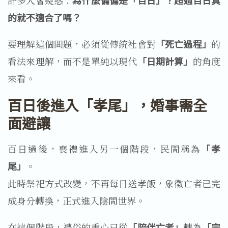
許多人會疑惑：
為什麼偏偏是「百日」？超過百日真
的就不適合了嗎？
要理解這個問題，必須從傳統社會對
「死亡過程」
的
看法來理解，而不是單純以現代
「日期計算」
的角度
來看。
百日後進入「孝尾」，婚事需全
面避讓
百日過後，喪禮進入另一個階段，民間稱為
「孝
尾」
。
此時祭祀方式改變，不再每日送孝飯，象徵亡者已完
成身分轉換，正式進入陰間世界。
在這個階段，禮俗的重心已從
「陪伴亡者」
轉為
「完