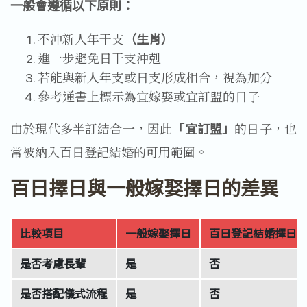
一般會遵循以下原則：
不沖新人年干支
（生肖）
進一步避免日干支沖剋
若能與新人年支或日支形成相合，視為加分
參考通書上標示為宜嫁娶或宜訂盟的日子
由於現代多半訂結合一，因此
「宜訂盟」
的日子，也
常被納入百日登記結婚的可用範圍。
百日擇日與一般嫁娶擇日的差異
比較項目
一般嫁娶擇日
百日登記結婚擇日
是否考慮長輩
是
否
是否搭配儀式流程
是
否